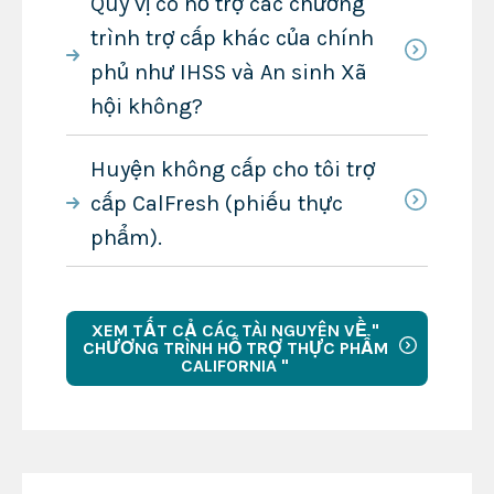
Quý vị có hỗ trợ các chương
trình trợ cấp khác của chính
phủ như IHSS và An sinh Xã
hội không?
Huyện không cấp cho tôi trợ
cấp CalFresh (phiếu thực
phẩm).
XEM TẤT CẢ CÁC TÀI NGUYÊN VỀ "
CHƯƠNG TRÌNH HỖ TRỢ THỰC PHẨM
CALIFORNIA "