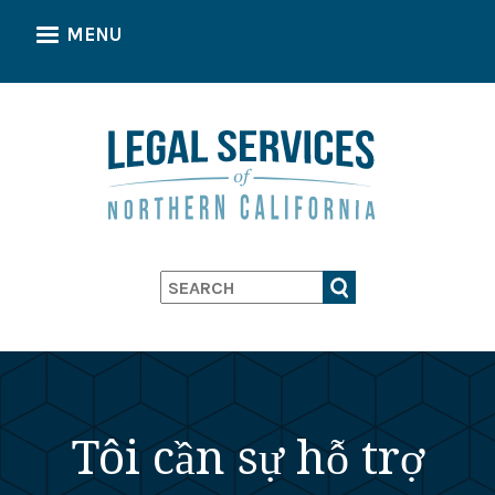
Skip
MENU
to
main
content
Search
Tôi cần sự hỗ trợ