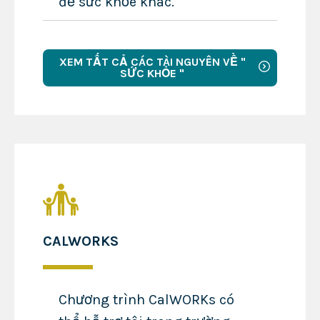
đề sức khỏe khác.
XEM TẤT CẢ CÁC TÀI NGUYÊN VỀ "
SỨC KHỎE "
CALWORKS
Chương trình CalWORKs có