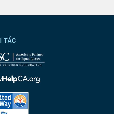
I TÁC
g
p
ed
p