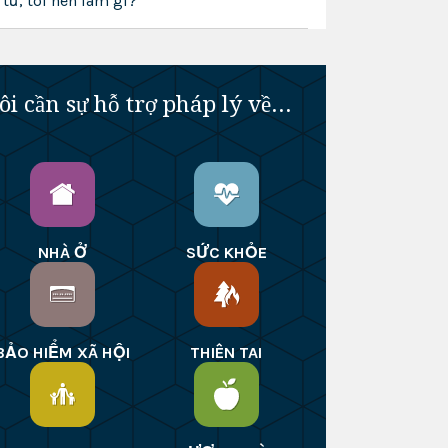
tử, tôi nên làm gì?
ôi cần sự hỗ trợ pháp lý về...
NHÀ Ở
SỨC KHỎE
BẢO HIỂM XÃ HỘI
THIÊN TAI