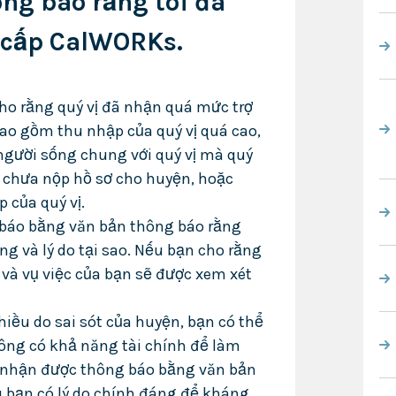
ng báo rằng tôi đã
ợ cấp CalWORKs.
cho rằng quý vị đã nhận quá mức trợ
bao gồm thu nhập của quý vị quá cao,
 người sống chung với quý vị mà quý
ị chưa nộp hồ sơ cho huyện, hoặc
p của quý vị.
 báo bằng văn bản thông báo rằng
g và lý do tại sao. Nếu bạn cho rằng
 và vụ việc của bạn sẽ được xem xét
iều do sai sót của huyện, bạn có thể
ông có khả năng tài chính để làm
y nhận được thông báo bằng văn bản
u bạn có lý do chính đáng để kháng