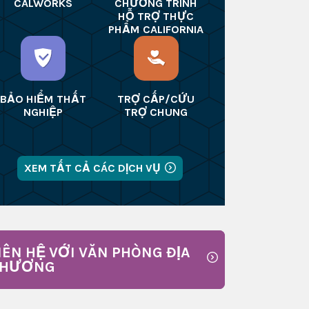
CALWORKS
CHƯƠNG TRÌNH
HỖ TRỢ THỰC
PHẨM CALIFORNIA
BẢO HIỂM THẤT
TRỢ CẤP/CỨU
NGHIỆP
TRỢ CHUNG
XEM TẤT CẢ CÁC DỊCH VỤ
IÊN HỆ VỚI VĂN PHÒNG ĐỊA
PHƯƠNG