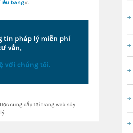
Tiểu bang
.
 tin pháp lý miễn phí
tư vấn,
ệ với chúng tôi.
được cung cấp tại trang web này
lý.