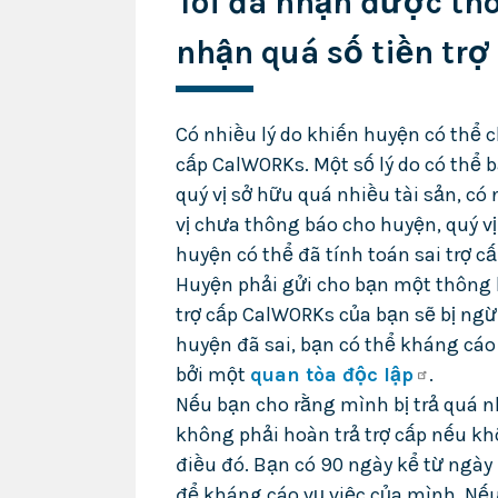
Tôi đã nhận được thô
nhận quá số tiền tr
Có nhiều lý do khiến huyện có thể 
cấp CalWORKs. Một số lý do có thể 
quý vị sở hữu quá nhiều tài sản, có
vị chưa thông báo cho huyện, quý v
huyện có thể đã tính toán sai trợ cấ
Huyện phải gửi cho bạn một thông
trợ cấp CalWORKs của bạn sẽ bị ngừn
huyện đã sai, bạn có thể kháng cáo
bởi một
quan tòa độc lập
.
Nếu bạn cho rằng mình bị trả quá nh
không phải hoàn trả trợ cấp nếu kh
điều đó. Bạn có 90 ngày kể từ ngà
để kháng cáo vụ việc của mình. Nế