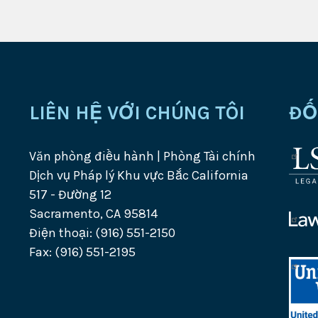
LIÊN HỆ VỚI CHÚNG TÔI
ĐỐ
Văn phòng điều hành | Phòng Tài chính
Logo
Dịch vụ Pháp lý Khu vực Bắc California
của
517 - Đường 12
Côn
Sacramento, CA 95814
ty
của
Điện thoại: (916) 551-2150
Dịch
Dịch
Fax: (916) 551-2195
vụ
vụ
của
Phá
Tư
Unit
lý
vấn
Way
Logo
Phá