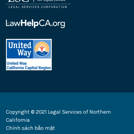
của
Công
ty
của
Dịch
Dịch
vụ
vụ
của
Pháp
Tư
United
lý
vấn
Way
Logo
Pháp
Khu
lý
vực
California
Thủ
Logo
đô
California
Copyright © 2021 Legal Services of Northern
California
Chính sách bảo mật