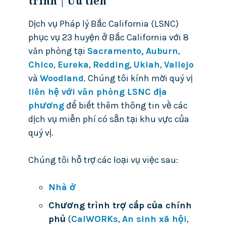
trình | Ưu tiên
Dịch vụ Pháp lý Bắc California (LSNC)
phục vụ 23 huyện ở Bắc California với 8
văn phòng tại
Sacramento,
Auburn
,
Chico
,
Eureka
,
Redding
,
Ukiah
,
Vallejo
và
Woodland
. Chúng tôi kính mời quý vị
liên hệ với văn phòng LSNC địa
phương
để biết thêm thông tin về các
dịch vụ miễn phí có sẵn tại khu vực của
quý vị.
Chúng tôi hỗ trợ các loại vụ việc sau:
Nhà ở
Chương trình trợ cấp của chính
phủ
(
CalWORKs
,
An sinh xã hội
,