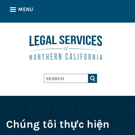
Skip
MENU
to
main
content
Search
Chúng tôi thực hiện