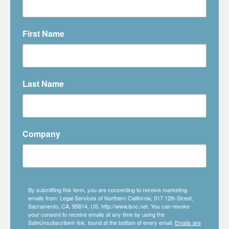
First Name
Last Name
Company
By submitting this form, you are consenting to receive marketing
emails from: Legal Services of Northern California, 517 12th Street,
Sacramento, CA, 95814, US, http://www.lsnc.net. You can revoke
your consent to receive emails at any time by using the
SafeUnsubscribe® link, found at the bottom of every email.
Emails are