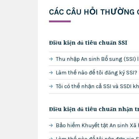
CÁC CÂU HỎI THƯỜNG 
Điều kiện đủ tiêu chuẩn SSI
Thu nhập An sinh Bổ sung (SSI) l
Làm thế nào để tôi đăng ký SSI?
Tôi có thể nhận cả SSI và SSDI 
Điều kiện đủ tiêu chuẩn nhận t
Bảo hiểm Khuyết tật An sinh Xã h
Làm thế nào để tôi nộp đơn xin 