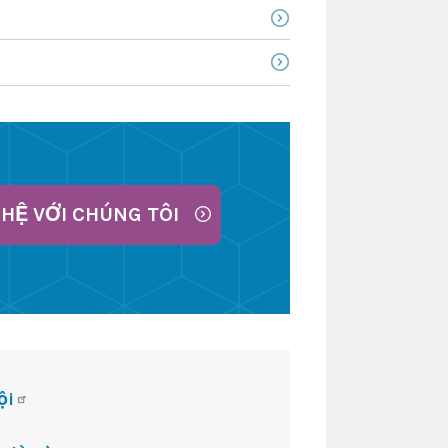
 HỆ VỚI CHÚNG TÔI
ội