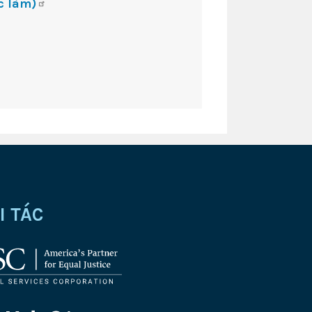
c làm)
I TÁC
g