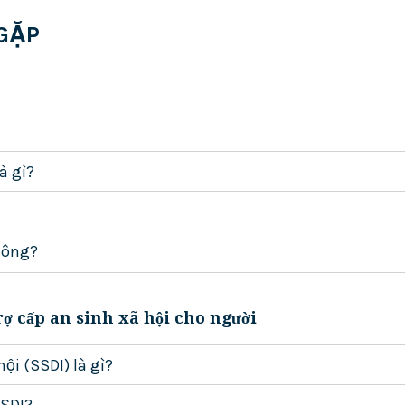
GẶP
à gì?
không?
rợ cấp an sinh xã hội cho người
ội (SSDI) là gì?
SSDI?