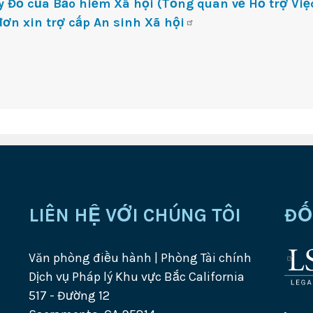
y Đỏ của Bảo hiểm Xã hội (Tổng quan về Hỗ trợ Việ
ơn xin trợ cấp An sinh Xã hội
LIÊN HỆ VỚI CHÚNG TÔI
ĐỐ
Văn phòng điều hành | Phòng Tài chính
Logo
Dịch vụ Pháp lý Khu vực Bắc California
của
517 - Đường 12
Côn