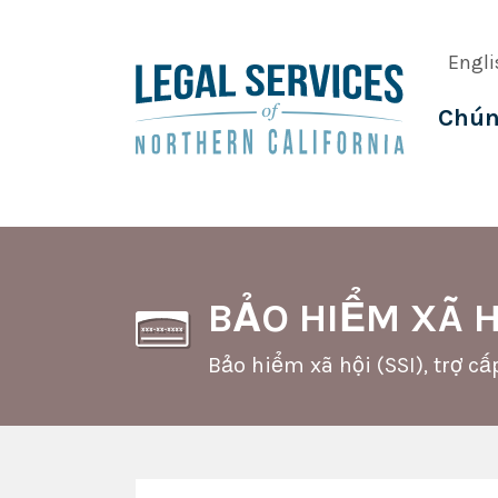
Skip
to
Engli
main
content
Chún
Main
navig
BẢO HIỂM XÃ 
Bảo hiểm xã hội (SSI), trợ cấ