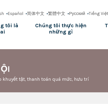
sh
Español
简体中文
繁體中文
Русский
Tiếng Việ
g tôi là
Chúng tôi thực hiện
T
ai
những gì
ation
HỘI
p khuyết tật, thanh toán quá mức, hưu trí