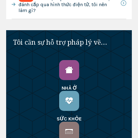
đánh cắp qua hình thức điện tử, tôi nên
làm gì?
Tôi cần sự hỗ trợ pháp lý về...
NHÀ Ở
SỨC KHỎE