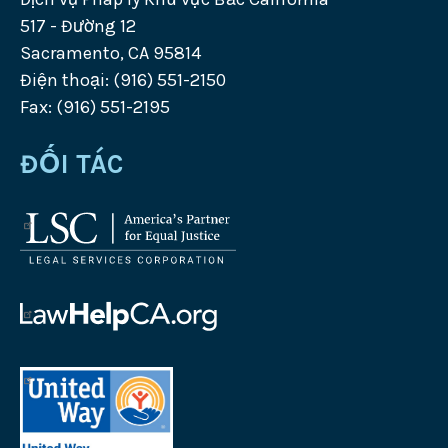
517 - Đường 12
Sacramento, CA 95814
Điện thoại: (916) 551-2150
Fax: (916) 551-2195
ĐỐI TÁC
Logo
của
Công
ty
của
Dịch
Dịch
vụ
vụ
của
Pháp
Tư
United
lý
vấn
Way
Logo