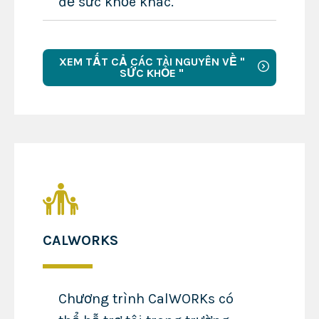
đề sức khỏe khác.
XEM TẤT CẢ CÁC TÀI NGUYÊN VỀ "
SỨC KHỎE "
CALWORKS
Chương trình CalWORKs có