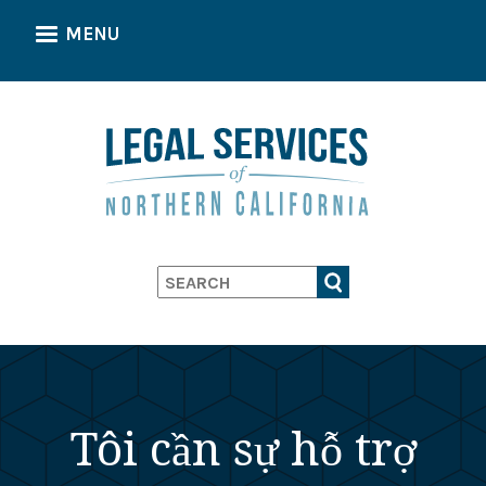
Skip
MENU
to
main
content
Search
Tôi cần sự hỗ trợ