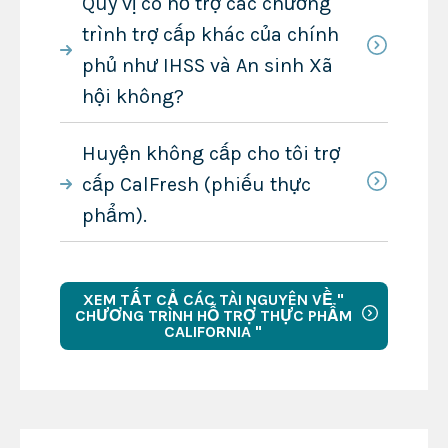
Quý vị có hỗ trợ các chương
trình trợ cấp khác của chính
phủ như IHSS và An sinh Xã
hội không?
Huyện không cấp cho tôi trợ
cấp CalFresh (phiếu thực
phẩm).
XEM TẤT CẢ CÁC TÀI NGUYÊN VỀ "
CHƯƠNG TRÌNH HỖ TRỢ THỰC PHẨM
CALIFORNIA "