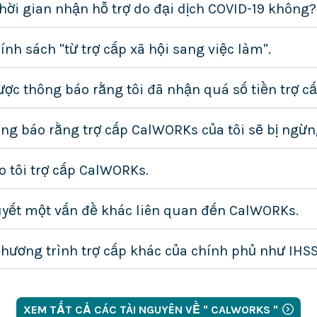
thời gian nhận hỗ trợ do đại dịch COVID-19 không?
ính sách "từ trợ cấp xã hội sang việc làm".
ược thông báo rằng tôi đã nhận quá số tiền trợ 
ng báo rằng trợ cấp CalWORKs của tôi sẽ bị ngừn
 tôi trợ cấp CalWORKs.
quyết một vấn đề khác liên quan đến CalWORKs.
 chương trình trợ cấp khác của chính phủ như IHS
XEM TẤT CẢ CÁC TÀI NGUYÊN VỀ " CALWORKS "