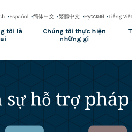
sh
Español
简体中文
繁體中文
Русский
Tiếng Việ
g tôi là
Chúng tôi thực hiện
T
ai
những gì
ation
 sự hỗ trợ pháp 