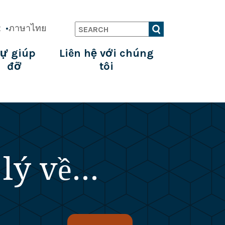
t
ภาษาไทย
Search
ự giúp
Liên hệ với chúng
đỡ
tôi
lý về...