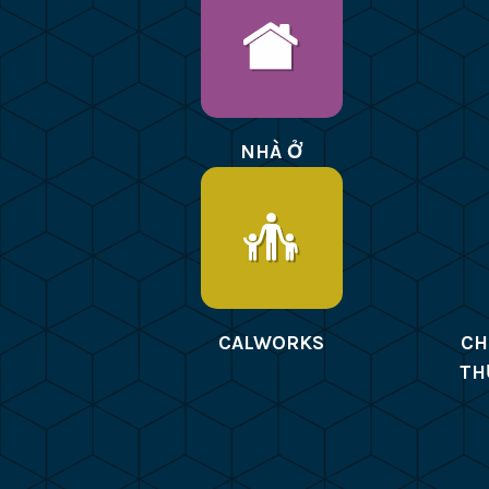
NHÀ Ở
CALWORKS
CH
TH