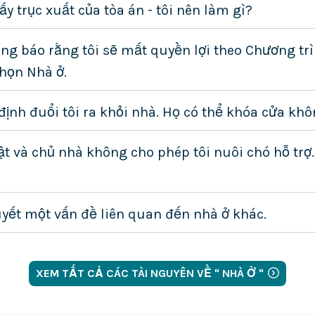
y trục xuất của tòa án - tôi nên làm gì?
ng báo rằng tôi sẽ mất quyền lợi theo Chương tr
Chọn Nhà ở.
 định đuổi tôi ra khỏi nhà. Họ có thể khóa cửa kh
ật và chủ nhà không cho phép tôi nuôi chó hỗ trợ.
quyết một vấn đề liên quan đến nhà ở khác.
XEM TẤT CẢ CÁC TÀI NGUYÊN VỀ " NHÀ Ở "