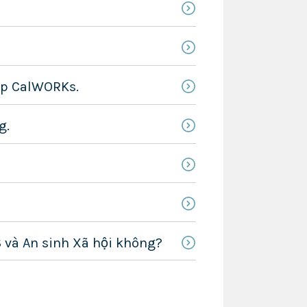
cấp CalWORKs.
g.
S và An sinh Xã hội không?