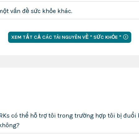
 một vấn đề sức khỏe khác.
XEM TẤT CẢ CÁC TÀI NGUYÊN VỀ " SỨC KHỎE "
s có thể hỗ trợ tôi trong trường hợp tôi bị đuổi
 không?