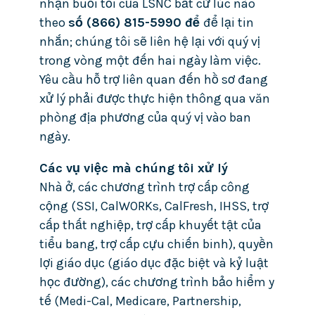
nhận buổi tối của LSNC bất cứ lúc nào
theo
số (866) 815-5990 để
để lại tin
nhắn; chúng tôi sẽ liên hệ lại với quý vị
trong vòng một đến hai ngày làm việc.
Yêu cầu hỗ trợ liên quan đến hồ sơ đang
xử lý phải được thực hiện thông qua văn
phòng địa phương của quý vị vào ban
ngày.
Các vụ việc mà chúng tôi xử lý
Nhà ở, các chương trình trợ cấp công
cộng (SSI, CalWORKs, CalFresh, IHSS, trợ
cấp thất nghiệp, trợ cấp khuyết tật của
tiểu bang, trợ cấp cựu chiến binh), quyền
lợi giáo dục (giáo dục đặc biệt và kỷ luật
học đường), các chương trình bảo hiểm y
tế (Medi-Cal, Medicare, Partnership,