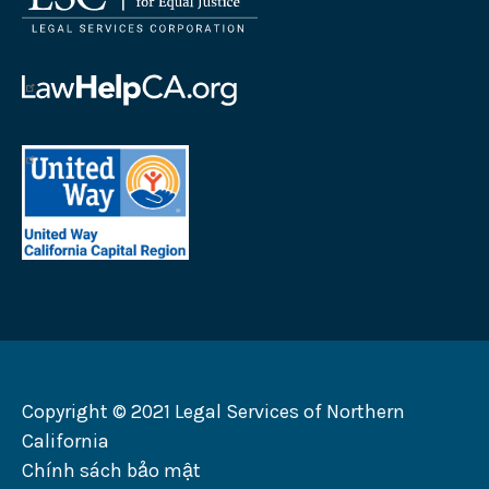
của
Công
ty
của
Dịch
Dịch
vụ
vụ
của
Pháp
Tư
United
lý
vấn
Way
Logo
Pháp
Khu
lý
vực
California
Thủ
Logo
đô
California
Copyright © 2021 Legal Services of Northern
California
Chính sách bảo mật